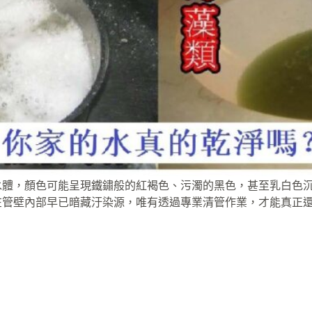
水體，顏色可能呈現鐵鏽般的紅褐色、污濁的黑色，甚至乳白色
在管壁內部早已暗藏汙染源，唯有透過專業清管作業，才能真正