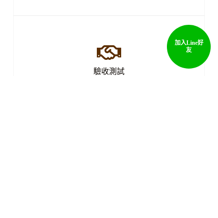
加入Line好
友
驗收測試
完工後壓力測試確保修復成功止漏
售後保固