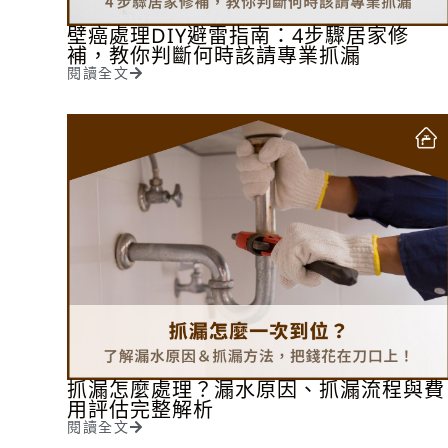
壁癌處理DIY避雷指南：4步驟居家修
補，教你判斷何時該請專業抓漏
閱讀全文
抓漏怎麼處理？漏水原因、抓漏流程與費
用評估完整解析
閱讀全文