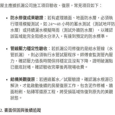
屋主應據抓漏公司施工項目驗收、復原，常見項目如下：
防水修復成果驗證
：若有處理牆面、地面防水層，必須執
行環境模擬測試，如 24～48 小時的蓄水測試（測試地坪防
水層）或持續灑水模擬降雨（測試外牆防水層），以確認
該區域能完全阻絕水分滲入，有達到預定的防水標準。
管線壓力穩定性驗收
：若抓漏公司修復的是給水管線（水
管抓漏），則必須執行水管試壓程序。師傅會監測管內壓
力，確認壓力值長時間保持穩定且沒有下降，證明破漏點
已徹底封堵，確認驗收完畢後再現場收費。
結構美觀復原
：若通過蓄水／試壓驗證，確認漏水根源已
解決，才能啟動後續的房屋復原工作，包含泥作修補、牆
面粉刷、貼磚等還原工程，將受損區域恢復到原先的美觀
狀態。
2. 書面保固與後續追蹤