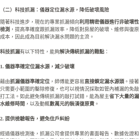
（二）科技抓漏：儀器定位漏水源，降低破壞風險
隨著科技進步，現在的專業抓漏傾向
利用精密儀器進行非破壞性
檢測
，提高準確度跟抓漏效率，降低對房屋的破壞、維修與復原
成本，因此成為目前解決漏水問題的主流。
科技抓漏
有以下特性，能夠
解決傳統抓漏的難點
：
1. 儀器準確定位漏水源，減少破壞
藉由
抓漏儀器準確定位
，師傅能更容易
直接鎖定漏水源頭
。接著
只需要小範圍的鑿除修復，也可以視情況採取如管內補漏的免敲
打工法。如此避免傳統抓漏的敲打試錯，能為屋主
省下大量的漏
水維修時間
，以及動輒
數萬元的裝潢復原費
。
2. 提供檢驗報告，避免住戶糾紛
經過儀器檢測後，抓漏公司會提供專業的書面報告、數據佐證和