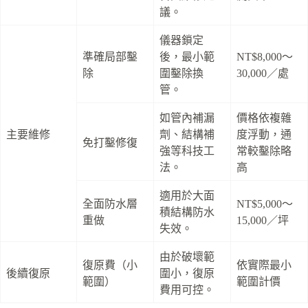
議。
儀器鎖定
準確局部鑿
後，最小範
NT$8,000～
除
圍鑿除換
30,000／處
管。
如管內補漏
價格依複雜
主要維修
劑、結構補
度浮動，通
免打鑿修復
強等科技工
常較鑿除略
法。
高
適用於大面
全面防水層
NT$5,000～
積結構防水
重做
15,000／坪
失效。
由於破壞範
復原費（小
依實際最小
後續復原
圍小，復原
範圍）
範圍計價
費用可控。