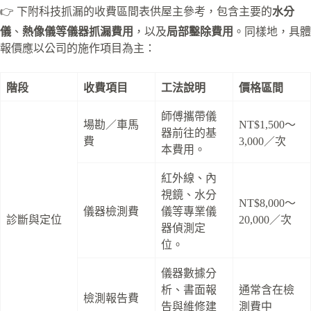
👉 下附科技抓漏的收費區間表供屋主參考，包含主要的
水分
儀
、
熱像儀等儀器抓漏費用
，以及
局部鑿除費用
。同樣地，具體
報價應以公司的施作項目為主：
階段
收費項目
工法說明
價格區間
師傅攜帶儀
場勘／車馬
NT$1,500～
器前往的基
費
3,000／次
本費用。
紅外線、內
視鏡、水分
NT$8,000～
儀器檢測費
儀等專業儀
診斷與定位
20,000／次
器偵測定
位。
儀器數據分
析、書面報
通常含在檢
檢測報告費
告與維修建
測費中