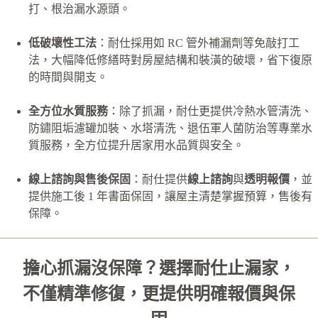
打、根治漏水源頭。
低破壞性工法
：耐仕採用如 RC 管外補漏劑等免敲打工
法，大幅降低修繕時對房屋結構和裝潢的破壞，省下復原
的時間與開支。
全方位水質服務
：除了抓漏，耐仕更提供冷熱水管清洗、
防鏽阻垢濾罐加裝、水塔清洗、退伍軍人菌防治等專業水
質服務，全方位提升居家用水品質與安全。
線上諮詢與售後保固
：耐仕提供
線上諮詢
與
透明報價
，並
提供施工後 1 年書面保固，讓屋主清楚掌握預算，售後有
保障。
擔心抓漏沒保障？選擇耐仕止漏家，
不僅精準修復，更提供明確報價與保