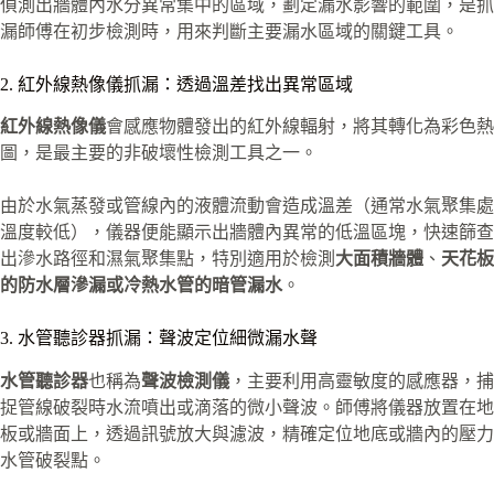
偵測出牆體內水分異常集中的區域，劃定漏水影響的範圍，是抓
漏師傅在初步檢測時，用來判斷主要漏水區域的關鍵工具。
2. 紅外線熱像儀抓漏：透過溫差找出異常區域
紅外線熱像儀
會感應物體發出的紅外線輻射，將其轉化為彩色熱
圖，是最主要的非破壞性檢測工具之一。
由於水氣蒸發或管線內的液體流動會造成溫差（通常水氣聚集處
溫度較低），儀器便能顯示出牆體內異常的低溫區塊，快速篩查
出滲水路徑和濕氣聚集點，特別適用於檢測
大面積牆體
、
天花板
的防水層滲漏或冷熱水管的暗管漏水
。
3. 水管聽診器抓漏：聲波定位細微漏水聲
水管聽診器
也稱為
聲波檢測儀
，主要利用高靈敏度的感應器，捕
捉管線破裂時水流噴出或滴落的微小聲波。師傅將儀器放置在地
板或牆面上，透過訊號放大與濾波，精確定位地底或牆內的壓力
水管破裂點。