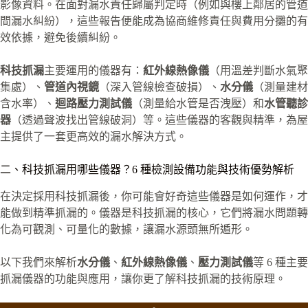
影像資料。在面對漏水責任歸屬判定時（例如與樓上鄰居的管道
間漏水糾紛），這些報告便能成為協商維修責任與費用分攤的有
效依據，避免後續糾紛。
科技抓漏
主要運用的儀器有：
紅外線熱像儀
（用溫差判斷水氣聚
集處）、
管道內視鏡
（深入管線檢查破損）、
水分儀
（測量建材
含水率）、
迴路壓力測試儀
（測量給水管是否洩壓）和
水管聽診
器
（透過聲波找出管線破洞）等。這些儀器的客觀與精準，為屋
主提供了一套更高效的漏水解決方式。
二、科技抓漏用哪些儀器？6 種檢測設備功能與技術優勢解析
在決定採用科技抓漏後，你可能會好奇這些儀器是如何運作，才
能做到精準抓漏的。儀器是科技抓漏的核心，它們將漏水問題轉
化為可觀測、可量化的數據，讓漏水源頭無所遁形。
以下我們來解析
水分儀
、
紅外線熱像儀
、
壓力測試儀
等 6 種主要
抓漏儀器的功能與應用，讓你更了解科技抓漏的技術原理。