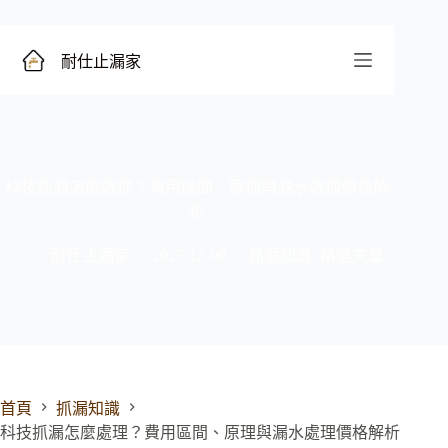
跳
至
主
耐仕止漏家
要
內
容
科技抓漏怎麼處理？費用區間、原理與漏水處理價格解
析
耐仕止漏家
2025-12-09
抓漏知識
,
精選文章
首頁
抓漏知識
科技抓漏怎麼處理？費用區間、原理與漏水處理價格解析