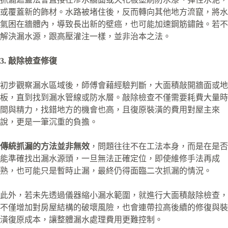
或覆蓋新的飾材。水路被堵住後，反而轉向其他地方流竄，將水
氣困在牆體內，導致長出新的壁癌，也可能加速鋼筋鏽蝕。若不
解決漏水源，跟高壓灌注一樣，並非治本之法。
3. 敲除檢查修復
初步觀察漏水區域後，師傅會藉經驗判斷，大面積敲開牆面或地
板，直到找到漏水管線或防水層。敲除檢查不僅需要耗費大量時
間與精力，找錯地方的機會也高，且復原裝潢的費用對屋主來
說，更是一筆沉重的負擔。
傳統抓漏的方法並非無效
，問題往往不在工法本身，而是在是否
能準確找出漏水源頭，一旦無法正確定位，即使維修手法再成
熟，也可能只是暫時止漏，最終仍得面臨二次抓漏的情況。
此外，若未先透過儀器縮小漏水範圍，就進行大面積敲除檢查，
不僅增加對房屋結構的破壞風險，也會連帶拉高後續的修復與裝
潢復原成本，讓整體漏水處理費用更難控制。