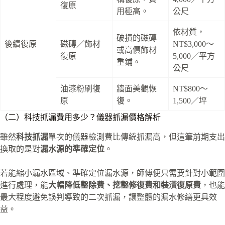
復原
用極高。
公尺
依材質，
破損的磁磚
後續復原
磁磚／飾材
NT$3,000～
或高價飾材
復原
5,000／平方
重鋪。
公尺
油漆粉刷復
牆面美觀恢
NT$800～
原
復。
1,500／坪
（二）科技抓漏費用多少？儀器抓漏價格解析
雖然
科技抓漏
單次的儀器檢測費比傳統抓漏高，但這筆前期支出
換取的是對
漏水源的準確定位
。
若能縮小漏水區域、準確定位漏水源，師傅便只需要針對小範圍
進行處理，能
大幅降低鑿除費、挖鑿修復費和裝潢復原費
，也能
最大程度避免誤判導致的二次抓漏，讓整體的漏水修繕更具效
益。