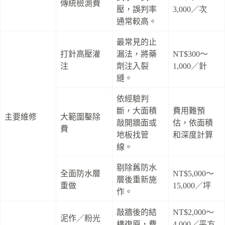
傳統檢測費
壓，誤判率
3,000／次
通常較高。
最常見的止
打針高壓灌
漏法，將藥
NT$300～
注
劑注入裂
1,000／針
縫。
依經驗判
斷，大面積
費用難預
主要維修
大範圍鑿除
敲開牆面或
估，依面積
費
地板找管
和深度計算
線。
剔除舊防水
全面防水層
NT$5,000～
層後重新施
重做
15,000／坪
作。
敲牆後的結
NT$2,000～
泥作／粉光
構復原，費
4,000／平方