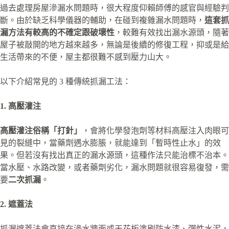
過去處理房屋滲漏水問題時，很大程度仰賴師傅的感官與經驗判
斷。由於缺乏科學儀器的輔助，在碰到複雜漏水問題時，
這套抓
漏方法有較高的不確定跟破壞性
，較難有效找出漏水源頭，隨著
屋子被敲開的地方越來越多，無論是後續的修復工程，抑或是給
生活帶來的不便，屋主都很難不感到壓力山大。
以下介紹常見的 3 種傳統抓漏工法：
1. 高壓灌注
高壓灌注俗稱
「
打針
」
，會將化學發泡劑等材料高壓注入肉眼可
見的裂縫中，當藥劑遇水膨脹，就能達到「暫時性止水」的效
果。但若沒有找出真正的漏水源頭，這種作法只能治標不治本。
當水壓、水路改變，或者藥劑劣化，漏水問題就很容易復發，需
要
二次抓漏
。
2. 遮蓋法
抓漏遮蓋法會直接在滲水牆面或天花板塗刷防水漆、彈性水泥，