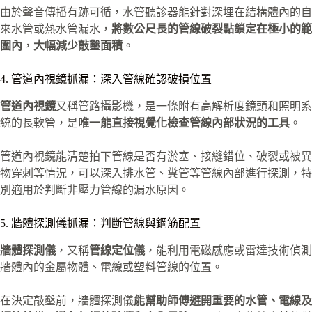
由於聲音傳播有跡可循，水管聽診器能針對深埋在結構體內的自
來水管或熱水管漏水，
將數公尺長的管線破裂點鎖定在極小的範
圍內
，
大幅減少敲鑿面積
。
4. 管道內視鏡抓漏：深入管線確認破損位置
管道內視鏡
又稱管路攝影機，是一條附有高解析度鏡頭和照明系
統的長軟管，是
唯一能直接視覺化檢查管線內部狀況的工具
。
管道內視鏡能清楚拍下管線是否有淤塞、接縫錯位、破裂或被異
物穿刺等情況，可以深入排水管、糞管等管線內部進行探測，特
別適用於判斷非壓力管線的漏水原因。
5. 牆體探測儀抓漏：判斷管線與鋼筋配置
牆體探測儀
，又稱
管線定位儀
，能利用電磁感應或雷達技術偵測
牆體內的金屬物體、電線或塑料管線的位置。
在決定敲鑿前，牆體探測儀
能幫助師傅避開重要的水管、電線及