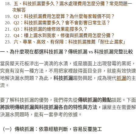
五、科技抓漏要多久？漏水處理費用怎麼分攤？常見問題一
次解答
Q1：科技抓漏費用怎麼算？為什麼每家報價不同？
Q2：科技抓漏需要多久？會不會影響日常生活？
Q3：科技抓漏的維修效果能撐多久？
Q4：樓上漏水到我家，修復與抓漏費用怎麼分攤？
六、專業、高效、有保障：科技抓漏推薦「耐仕止漏家」
一、為什麼現在都選科技抓漏？傳統抓漏 vs 科技抓漏完整比較
當房屋天花板滲出一滴滴的水漬，或是牆面上出現發霉的黑斑，
究竟有沒有一種方法，不用把家裡敲得面目全非，就能有效快速
地解決漏水問題？為此，
科技抓漏
趨勢興起，成為現代
抓漏
的主
流。
要了解科技抓漏的優勢，我們得先從
傳統抓漏的難點
談起。下面
將說明傳統抓漏與科技抓漏各自的特性與方法，
讓屋主在需要解
決漏水問題時，能有一套參考的依據。
（一）傳統抓漏：依靠經驗判斷，容易反覆施工