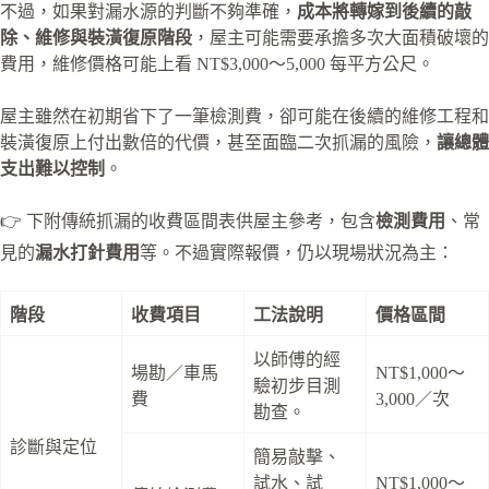
不過，如果對漏水源的判斷不夠準確，
成本將轉嫁到後續的敲
除、維修與裝潢復原階段
，屋主可能需要承擔多次大面積破壞的
費用，維修價格可能上看 NT$3,000～5,000 每平方公尺。
屋主雖然在初期省下了一筆檢測費，卻可能在後續的維修工程和
裝潢復原上付出數倍的代價，甚至面臨二次抓漏的風險，
讓總體
支出難以控制
。
👉 下附傳統抓漏的收費區間表供屋主參考，包含
檢測費用
、常
見的
漏水打針費用
等。不過實際報價，仍以現場狀況為主：
階段
收費項目
工法說明
價格區間
以師傅的經
場勘／車馬
NT$1,000～
驗初步目測
費
3,000／次
勘查。
診斷與定位
簡易敲擊、
試水、試
NT$1,000～