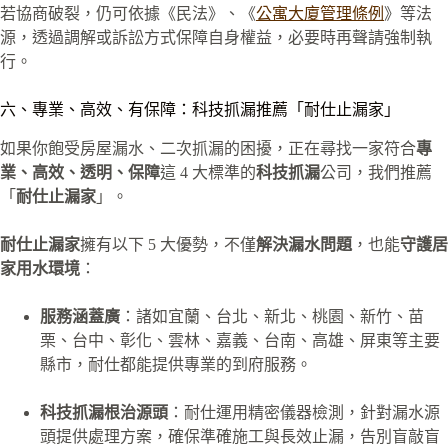
若協商破裂，仍可依據《民法》、《
公寓大廈管理條例
》等法
源，透過調解或訴訟方式保障自身權益，必要時再聲請強制執
行。
六、專業、高效、有保障：科技抓漏推薦「耐仕止漏家」
如果你飽受房屋漏水、二次抓漏的困擾，正在尋找一家符合
專
業、高效、透明、保障
這 4 大標準的
科技抓漏
公司，我們推薦
「
耐仕止漏家
」。
耐仕止漏家
擁有以下 5 大優勢，不僅
解決漏水問題
，也能
守護居
家用水環境
：
服務涵蓋廣
：諸如宜蘭、台北、新北、桃園、新竹、苗
栗、台中、彰化、雲林、嘉義、台南、高雄、屏東等主要
縣市，耐仕都能提供專業的到府服務。
科技抓漏根治源頭
：耐仕運用精密儀器檢測，針對漏水源
頭提供處理方案，確保準確施工與長效止漏，告別盲敲盲