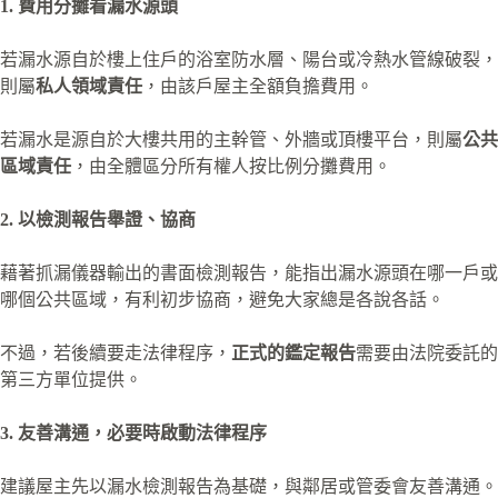
1. 費用分攤看漏水源頭
若漏水源自於樓上住戶的浴室防水層、陽台或冷熱水管線破裂，
則屬
私人領域責任
，由該戶屋主全額負擔費用。
若漏水是源自於大樓共用的主幹管、外牆或頂樓平台，則屬
公共
區域責任
，由全體區分所有權人按比例分攤費用。
2. 以檢測報告舉證、協商
藉著抓漏儀器輸出的書面檢測報告，能指出漏水源頭在哪一戶或
哪個公共區域，有利初步協商，避免大家總是各說各話。
不過，若後續要走法律程序，
正式的鑑定報告
需要由法院委託的
第三方單位提供。
3. 友善溝通，必要時啟動法律程序
建議屋主先以漏水檢測報告為基礎，與鄰居或管委會友善溝通。