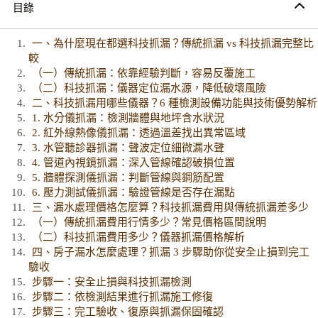
目錄
一、為什麼現在都選科技抓漏？傳統抓漏 vs 科技抓漏完整比
較
（一）傳統抓漏：依靠經驗判斷，容易反覆施工
（二）科技抓漏：儀器定位漏水源，降低破壞風險
二、科技抓漏用哪些儀器？6 種檢測設備功能與技術優勢解析
1. 水分儀抓漏：檢測牆體與地坪含水狀況
2. 紅外線熱像儀抓漏：透過溫差找出異常區域
3. 水管聽診器抓漏：聲波定位細微漏水聲
4. 管道內視鏡抓漏：深入管線確認破損位置
5. 牆體探測儀抓漏：判斷管線與鋼筋配置
6. 壓力測試儀抓漏：驗證管線是否存在漏點
三、漏水處理價格怎麼算？科技抓漏費用與傳統抓漏差多少
（一）傳統抓漏費用行情多少？常見價格區間說明
（二）科技抓漏費用多少？儀器抓漏價格解析
四、房子漏水怎麼處理？抓漏 3 步驟助你從安全止損到完工
驗收
步驟一：安全止損與科技抓漏檢測
步驟二：依檢測結果進行抓漏施工修復
步驟三：完工驗收、復原與抓漏保固確認