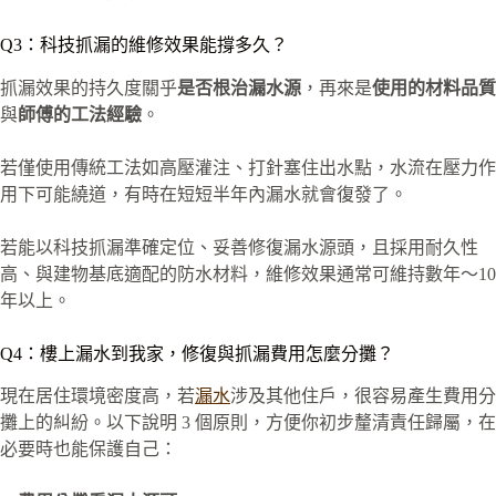
Q3：科技抓漏的維修效果能撐多久？
抓漏效果的持久度關乎
是否根治漏水源
，再來是
使用的材料品質
與
師傅的工法經驗
。
若僅使用傳統工法如高壓灌注、打針塞住出水點，水流在壓力作
用下可能繞道，有時在短短半年內漏水就會復發了。
若能以科技抓漏準確定位、妥善修復漏水源頭，且採用耐久性
高、與建物基底適配的防水材料，維修效果通常可維持數年～10
年以上。
Q4：樓上漏水到我家，修復與抓漏費用怎麼分攤？
現在居住環境密度高，若
漏水
涉及其他住戶，很容易產生費用分
攤上的糾紛。以下說明 3 個原則，方便你初步釐清責任歸屬，在
必要時也能保護自己：