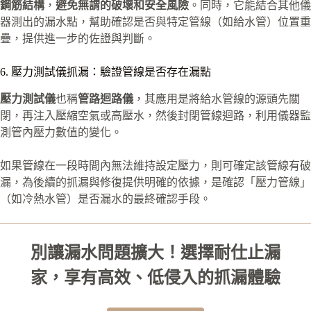
鋼筋結構
，
避免無謂的破壞和安全風險
。同時，它能結合其他儀
器測出的漏水點，幫助確認是否與特定管線（如給水管）位置重
疊，提供進一步的佐證與判斷。
6. 壓力測試儀抓漏：驗證管線是否存在漏點
壓力測試儀
也稱
管路迴路儀
，其應用是將給水管線的源頭先關
閉，再注入壓縮空氣或高壓水，然後封閉管線迴路，利用儀器監
測管內壓力數值的變化。
如果管線在一段時間內無法維持設定壓力，則可確定該管線有破
漏，為後續的抓漏與修復提供明確的依據，是確認「壓力管線」
（如冷熱水管）是否漏水的最終確認手段。
別讓漏水問題擴大！選擇耐仕止漏
家，享有高效、低侵入的抓漏體驗