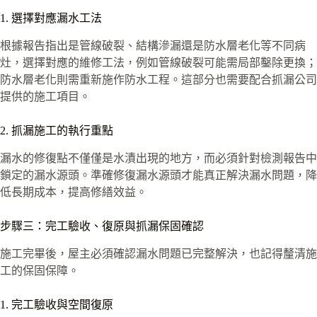
1. 選擇對應漏水工法
根據報告指出是管線破裂、結構滲漏還是防水層老化等不同病
灶，選擇對應的維修工法，例如管線破裂可能需局部鑿除更換；
防水層老化則需重新施作防水工程。這部分也需要配合抓漏公司
提供的施工項目。
2. 抓漏施工的執行重點
漏水的修復點不僅僅是水漬出現的地方，而必須針對檢測報告中
鎖定的漏水源頭。準確修復漏水源頭才能真正解決漏水問題，降
低長期成本，提高修繕效益。
步驟三：完工驗收、復原與抓漏保固確認
施工完畢後，屋主必須確認漏水問題已完整解決，也記得釐清施
工的保固保障。
1. 完工驗收與空間復原