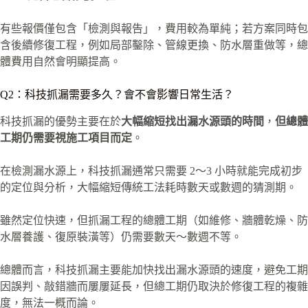
有些報價僅包含「檢測與報告」，費用較為單純；若方案同時包
含後續修復工程，例如局部鑿除、管線更換、防水層重做等，總
體費用自然會明顯提高。
Q2：科技抓漏需要多久？會不會影響日常生活？
科技抓漏的優勢主要在於
大幅縮短找出漏水源頭的時間
，
但總體
工期仍需要視施工項目而定
。
在檢測漏水源上，科技抓漏通常只需要 2～3 小時就能完成初步
的定位與分析，大幅縮短傳統工法耗時數天或數週的猜測期。
雖然定位快速，但抓漏工程的總體工期（如維修、牆體乾燥、防
水層養護、復原裝潢等）仍需要數天～數週不等。
總體而言，科技抓漏主要能加快找出漏水源頭的速度，避免工期
因誤判、敲錯牆而屢屢延長，但總工期仍取決於修復工程的複雜
度，無法一概而論。